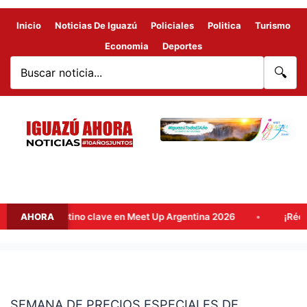
Inicio
Noticias De Iguazú
Policiales
Politica
Turismo
Economia
Deportes
🔍
 como destino clave en Meet Up Argentina 2026
AHORA
¡Récord his
SEMANA
DE
SEMANA DE PRECIOS ESPECIALES DE
PRECIOS