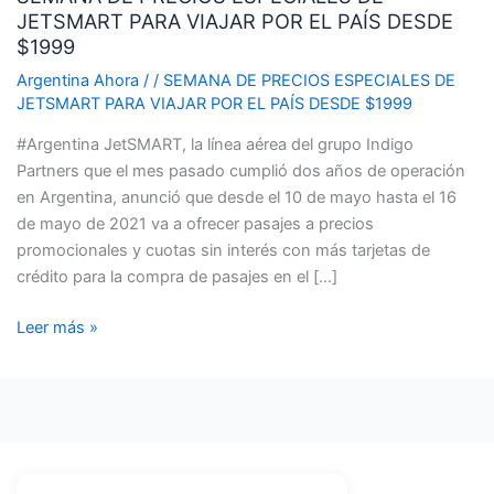
JETSMART PARA VIAJAR POR EL PAÍS DESDE
ESPECIALES
$1999
DE
JETSMART
Argentina Ahora
/
/
SEMANA DE PRECIOS ESPECIALES DE
JETSMART PARA VIAJAR POR EL PAÍS DESDE $1999
PARA
VIAJAR
#Argentina JetSMART, la línea aérea del grupo Indigo
POR
Partners que el mes pasado cumplió dos años de operación
EL
en Argentina, anunció que desde el 10 de mayo hasta el 16
PAÍS
de mayo de 2021 va a ofrecer pasajes a precios
DESDE
promocionales y cuotas sin interés con más tarjetas de
$1999
crédito para la compra de pasajes en el […]
Leer más »