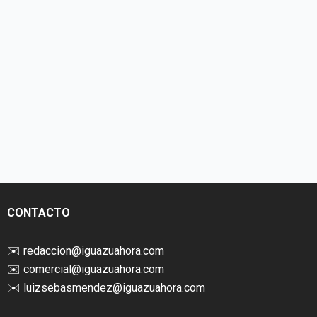
CONTACTO
✉️
redaccion@iguazuahora.com
✉️
comercial@iguazuahora.com
✉️
luizsebasmendez@iguazuahora.com