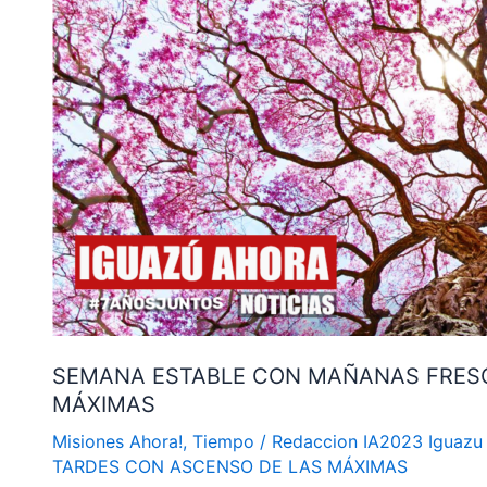
FRESCAS
Y
TARDES
CON
ASCENSO
DE
LAS
MÁXIMAS
SEMANA ESTABLE CON MAÑANAS FRESC
MÁXIMAS
Misiones Ahora!
,
Tiempo
/
Redaccion IA2023 Iguazu
TARDES CON ASCENSO DE LAS MÁXIMAS