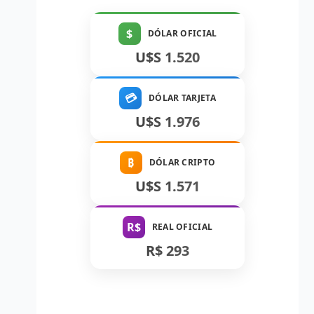
$
DÓLAR OFICIAL
U$S 1.520
💳
DÓLAR TARJETA
U$S 1.976
₿
DÓLAR CRIPTO
U$S 1.571
R$
REAL OFICIAL
R$ 293