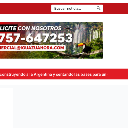
🔍
tina y sentando las bases para un cambio sostenido a largo plazo”