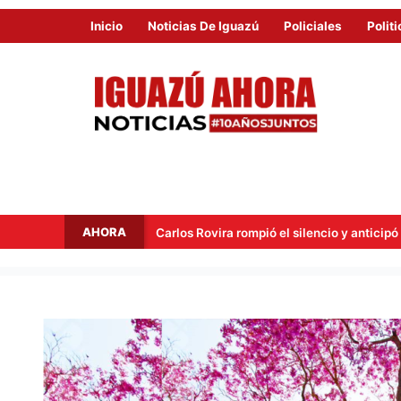
Inicio
Noticias De Iguazú
Policiales
Politi
AHORA
Carlos Rovira rompió el silencio y anticipó su voto para el Presup
SEMANA
ESTABLE
CON
MAÑANAS