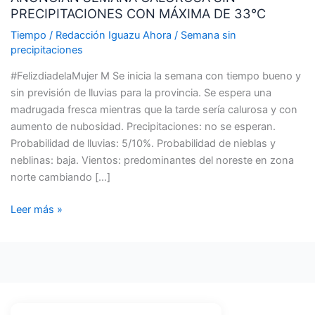
PRECIPITACIONES CON MÁXIMA DE 33°C
SIN
PRECIPITACIONES
Tiempo
/
Redacción Iguazu Ahora
/
Semana sin
CON
precipitaciones
MÁXIMA
#FelizdiadelaMujer M Se inicia la semana con tiempo bueno y
DE
sin previsión de lluvias para la provincia. Se espera una
33°C
madrugada fresca mientras que la tarde sería calurosa y con
aumento de nubosidad. Precipitaciones: no se esperan.
Probabilidad de lluvias: 5/10%. Probabilidad de nieblas y
neblinas: baja. Vientos: predominantes del noreste en zona
norte cambiando […]
Leer más »