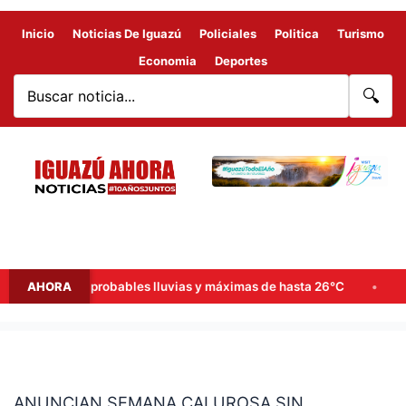
Inicio
Noticias De Iguazú
Policiales
Politica
Turismo
Economia
Deportes
🔍
 de semana: probables lluvias y máximas de hasta 26°C
AHORA
Goer
ANUNCIAN
SEMANA
ANUNCIAN SEMANA CALUROSA SIN
CALUROSA