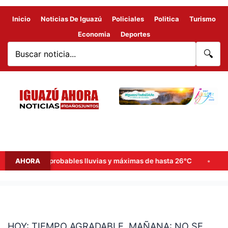
Inicio
Noticias De Iguazú
Policiales
Politica
Turismo
Economia
Deportes
🔍
de semana: probables lluvias y máximas de hasta 26°C
AHORA
Goerl
HOY:
TIEMPO
HOY: TIEMPO AGRADABLE. MAÑANA: NO SE
AGRADABLE.