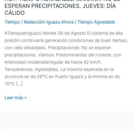
ESPERAN PRECIPITACIONES. JUEVES: DÍA
MAÑANA:
CÁLIDO
NO
SE
Tiempo
/
Redacción Iguazu Ahora
/
Tiempo Agradable
ESPERAN
#TiempoenIguazú Martes 06 de Agosto El sistema de alta
PRECIPITACIONES.
presión continuaría generando condiciones de buen tiempo,
JUEVES:
con cielo despejado. Precipitaciones: No se esperan
DÍA
precipitaciones. Vientos: Predominantes del noreste, con
CÁLIDO
intensidad moderada/regular de hasta 42 km/h.
Temperaturas: Agradables. La máxima esperada en la
provincia es de 26ºC en Puerto Iguazú y la mínima es de
10ºC […]
Leer más »