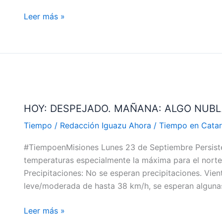
Leer más »
HOY:
DESPEJADO.
HOY: DESPEJADO. MAÑANA: ALGO NUBL
MAÑANA:
ALGO
Tiempo
/
Redacción Iguazu Ahora
/
Tiempo en Catar
NUBLADO.
#TiempoenMisiones Lunes 23 de Septiembre Persiste
MIÉRCOLES:
temperaturas especialmente la máxima para el norte
ALGO
Precipitaciones: No se esperan precipitaciones. Vien
NUBLADO
leve/moderada de hasta 38 km/h, se esperan algunas
Leer más »