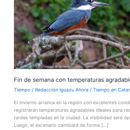
temperaturas
agradables
en
Iguazú
antes
de
un
cambio
del
tiempo
Fin de semana con temperaturas agradabl
Tiempo
/
Redacción Iguazu Ahora
/
Tiempo en Catar
El invierno arranca en la región con excelentes con
registrarán temperaturas agradables ideales para reali
tardes templadas en la ciudad. La visibilidad será óp
Luego, el escenario cambiará de forma […]