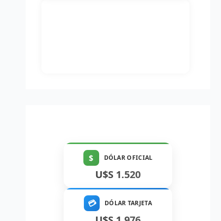
$
DÓLAR OFICIAL
U$S 1.520
💳
DÓLAR TARJETA
U$S 1.976