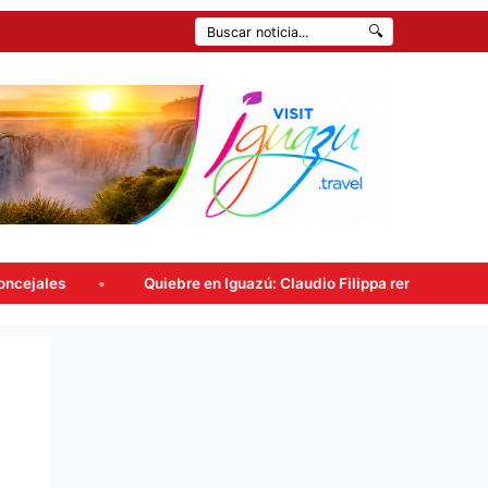
🔍
 en Iguazú: Claudio Filippa renunció a Encuentro Misionero y se sum