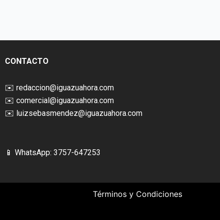
CONTACTO
✉️
redaccion@iguazuahora.com
✉️
comercial@iguazuahora.com
✉️
luizsebasmendez@iguazuahora.com
📱 WhatsApp: 3757-647253
Términos y Condiciones