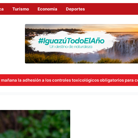
ca
Turismo
Economia
Deportes
ontroles toxicológicos obligatorios para concejales
Quiebre