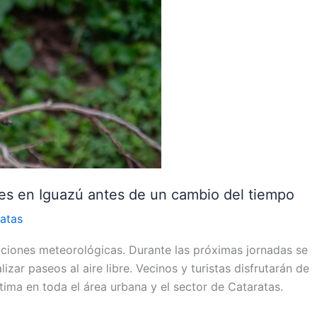
es en Iguazú antes de un cambio del tiempo
atas
diciones meteorológicas. Durante las próximas jornadas se
zar paseos al aire libre. Vecinos y turistas disfrutarán de
tima en toda el área urbana y el sector de Cataratas.