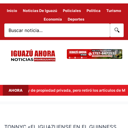
Inicio
Noticias De Iguazú
Policiales
Politica
Turismo
Economia
Deportes
🔍
robó la ley de propiedad privada, pero retiró los artículos de Manejo d
AHORA
TONNYC
«EL
TONNYC «EL IGUAZUENSE EN EL GUINNESS
IGUAZUENSE