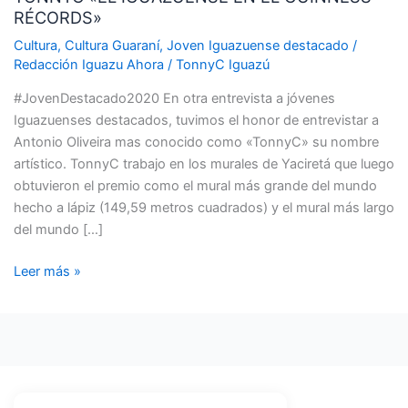
RÉCORDS»
EN
EL
Cultura
,
Cultura Guaraní
,
Joven Iguazuense destacado
/
GUINNESS
Redacción Iguazu Ahora
/
TonnyC Iguazú
RÉCORDS»
#JovenDestacado2020 En otra entrevista a jóvenes
Iguazuenses destacados, tuvimos el honor de entrevistar a
Antonio Oliveira mas conocido como «TonnyC» su nombre
artístico. TonnyC trabajo en los murales de Yaciretá que luego
obtuvieron el premio como el mural más grande del mundo
hecho a lápiz (149,59 metros cuadrados) y el mural más largo
del mundo […]
Leer más »