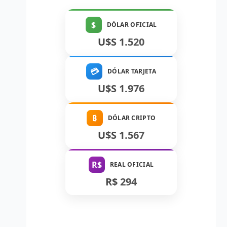
$
DÓLAR OFICIAL
U$S 1.520
💳
DÓLAR TARJETA
U$S 1.976
₿
DÓLAR CRIPTO
U$S 1.567
R$
REAL OFICIAL
R$ 294