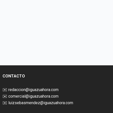
CONTACTO
✉️
redaccion@iguazuahora.com
✉️
comercial@iguazuahora.com
✉️
luizsebasmendez@iguazuahora.com