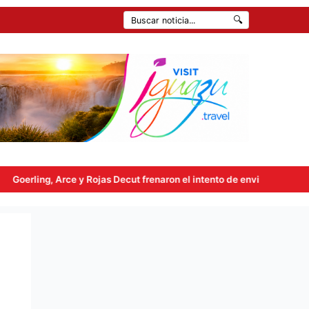
🔍
t frenaron el intento de enviar a comisión la ley de propiedad privad