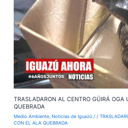
OGA
UN
EJEMPLAR
DE
URUTAÚ
CON
EL
ALA
QUEBRADA
TRASLADARON AL CENTRO GÜIRÁ OGA 
QUEBRADA
Medio Ambiente
,
Noticias de Iguazú
/
/
TRASLADARO
CON EL ALA QUEBRADA