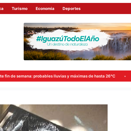
ca
Turismo
Economia
Deportes
lluvias y máximas de hasta 26°C
Goerling, Arce y Rojas Decu