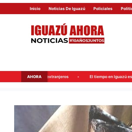
Inicio
Noticias De Iguazú
Policiales
Politi
AHORA
njeros
El tiempo en Iguazú este fin de semana: probables 
TRASLADARON
AL
CENTRO
GÜIRÁ