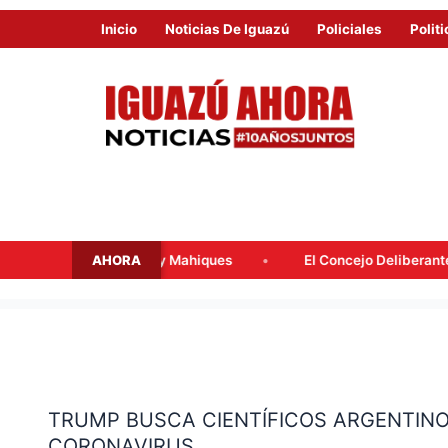
Inicio
Noticias De Iguazú
Policiales
Politi
AHORA
alacqua y Mahiques
El Concejo Deliberante tratará mañana l
TRUMP
BUSCA
TRUMP BUSCA CIENTÍFICOS ARGENTIN
CIENTÍFICOS
CORONAVIRUS
ARGENTINOS