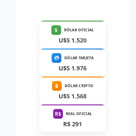
$
DÓLAR OFICIAL
U$S 1.520
💳
DÓLAR TARJETA
U$S 1.976
₿
DÓLAR CRIPTO
U$S 1.568
R$
REAL OFICIAL
R$ 291