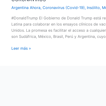
PARA
Argentina Ahora
,
Coronavirus (Covid-19)
,
Insólito
,
M
LA
#DonaldTrump El Gobierno de Donald Trump está recl
VACUNA
Latina para colaborar en los ensayos clínicos de va
CONTRA
Unidos. La promesa es facilitar el acceso a cualquie
EL
son Sudáfrica, México, Brasil, Perú y Argentina, cuy
CORONAVIRUS
Leer más »