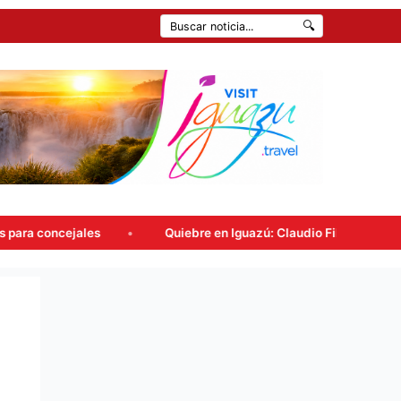
🔍
Quiebre en Iguazú: Claudio Filippa renunció a Encuentro 