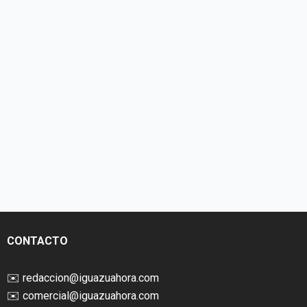
CONTACTO
✉️
redaccion@iguazuahora.com
✉️
comercial@iguazuahora.com