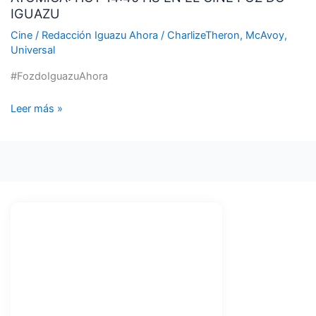
IGUAZU
HS
EN
Cine
/
Redacción Iguazu Ahora
/
CharlizeTheron
,
McAvoy
,
EL
Universal
CINE
#FozdoIguazuAhora
FOZ
DO
Leer más »
IGUAZU