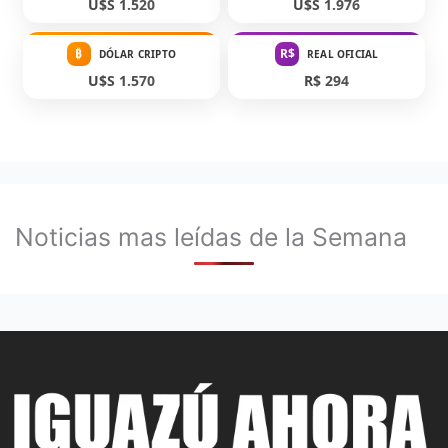
U$S 1.520
U$S 1.976
₿
R$
DÓLAR CRIPTO
REAL OFICIAL
U$S 1.570
R$ 294
Noticias mas leídas de la Semana