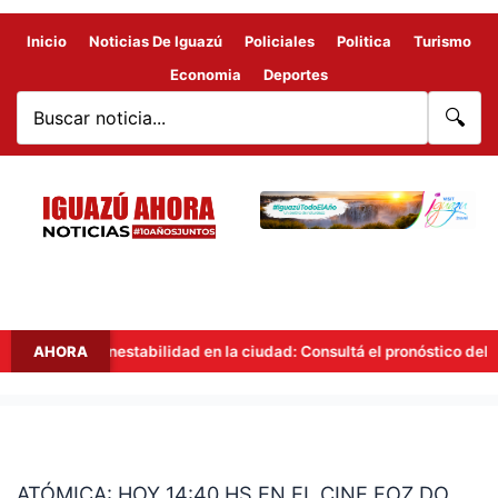
Inicio
Noticias De Iguazú
Policiales
Politica
Turismo
Economia
Deportes
🔍
AHORA
Inestabilidad en la ciudad: Consultá el pronóstico del tiemp
ATÓMICA:
HOY
ATÓMICA: HOY 14:40 HS EN EL CINE FOZ DO
14:40