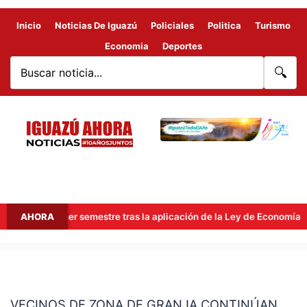
Inicio
Noticias De Iguazú
Policiales
Politica
Turismo
Economia
Deportes
🔍
 el primer semestre tras la aplicación de la Ley de Economía del Co
AHORA
VECINOS
DE
VECINOS DE ZONA DE GRANJA CONTINÚAN
ZONA