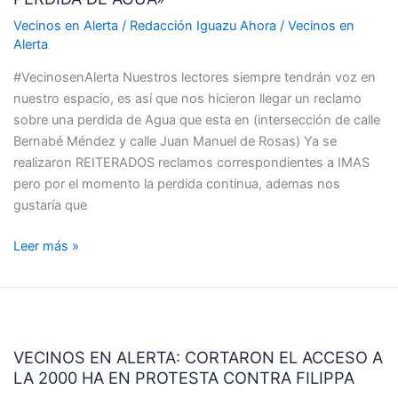
«REPAREN
ESTA
Vecinos en Alerta
/
Redacción Iguazu Ahora
/
Vecinos en
GRAN
Alerta
PERDIDA
#VecinosenAlerta Nuestros lectores siempre tendrán voz en
DE
nuestro espacio, es así que nos hicieron llegar un reclamo
AGUA»
sobre una perdida de Agua que esta en (intersección de calle
Bernabé Méndez y calle Juan Manuel de Rosas) Ya se
realizaron REITERADOS reclamos correspondientes a IMAS
pero por el momento la perdida continua, ademas nos
gustaría que
Leer más »
VECINOS
EN
VECINOS EN ALERTA: CORTARON EL ACCESO A
ALERTA:
LA 2000 HA EN PROTESTA CONTRA FILIPPA
CORTARON