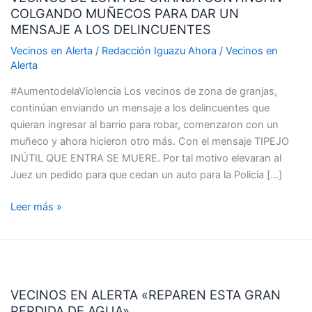
COLGANDO MUÑECOS PARA DAR UN
DE
MENSAJE A LOS DELINCUENTES
GRANJA
CONTINÚAN
Vecinos en Alerta
/
Redacción Iguazu Ahora
/
Vecinos en
Alerta
COLGANDO
MUÑECOS
#AumentodelaViolencia Los vecinos de zona de granjas,
PARA
continúan enviando un mensaje a los delincuentes que
DAR
quieran ingresar al barrio para robar, comenzaron con un
UN
muñeco y ahora hicieron otro más. Con el mensaje TIPEJO
MENSAJE
INÚTIL QUE ENTRA SE MUERE. Por tal motivo elevaran al
A
Juez un pedido para que cedan un auto para la Policía […]
LOS
DELINCUENTES
Leer más »
VECINOS
EN
VECINOS EN ALERTA «REPAREN ESTA GRAN
ALERTA
PERDIDA DE AGUA»