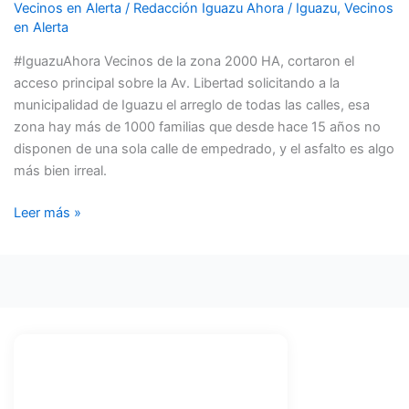
EL
Vecinos en Alerta
/
Redacción Iguazu Ahora
/
Iguazu
,
Vecinos
ACCESO
en Alerta
A
#IguazuAhora Vecinos de la zona 2000 HA, cortaron el
LA
acceso principal sobre la Av. Libertad solicitando a la
2000
municipalidad de Iguazu el arreglo de todas las calles, esa
HA
zona hay más de 1000 familias que desde hace 15 años no
EN
disponen de una sola calle de empedrado, y el asfalto es algo
PROTESTA
más bien irreal.
CONTRA
FILIPPA
Leer más »