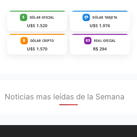
$
💳
DÓLAR OFICIAL
DÓLAR TARJETA
U$S 1.520
U$S 1.976
₿
R$
DÓLAR CRIPTO
REAL OFICIAL
U$S 1.570
R$ 294
Noticias mas leídas de la Semana