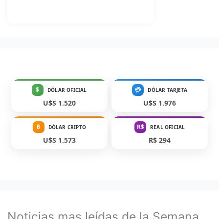
$
💳
DÓLAR OFICIAL
DÓLAR TARJETA
U$S 1.520
U$S 1.976
₿
R$
DÓLAR CRIPTO
REAL OFICIAL
U$S 1.573
R$ 294
Noticias mas leídas de la Semana