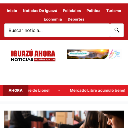
Inicio
Noticias De Iguazú
Policiales
Politica
Turismo
Economia
Deportes
🔍
si, padre de Lionel
AHORA
Mercado Libre acumuló beneficios fiscal
COMENZÓ
LA
VEDA