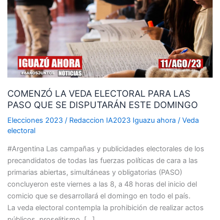
ELECTORAL
PARA
LAS
PASO
QUE
SE
DISPUTARÁN
COMENZÓ LA VEDA ELECTORAL PARA LAS
ESTE
PASO QUE SE DISPUTARÁN ESTE DOMINGO
DOMINGO
Elecciones 2023
/
Redaccion IA2023 Iguazu ahora
/
Veda
electoral
#Argentina Las campañas y publicidades electorales de los
precandidatos de todas las fuerzas políticas de cara a las
primarias abiertas, simultáneas y obligatorias (PASO)
concluyeron este viernes a las 8, a 48 horas del inicio del
comicio que se desarrollará el domingo en todo el país.
La veda electoral contempla la prohibición de realizar actos
públicos, proselitismo, […]