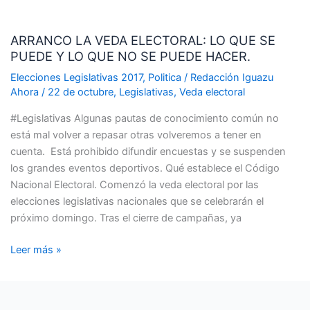
ARRANCO
LA
ARRANCO LA VEDA ELECTORAL: LO QUE SE
VEDA
PUEDE Y LO QUE NO SE PUEDE HACER.
ELECTORAL:
LO
Elecciones Legislativas 2017
,
Politica
/
Redacción Iguazu
QUE
Ahora
/
22 de octubre
,
Legislativas
,
Veda electoral
SE
#Legislativas Algunas pautas de conocimiento común no
PUEDE
está mal volver a repasar otras volveremos a tener en
Y
cuenta. Está prohibido difundir encuestas y se suspenden
LO
los grandes eventos deportivos. Qué establece el Código
QUE
Nacional Electoral. Comenzó la veda electoral por las
NO
elecciones legislativas nacionales que se celebrarán el
SE
próximo domingo. Tras el cierre de campañas, ya
PUEDE
HACER.
Leer más »