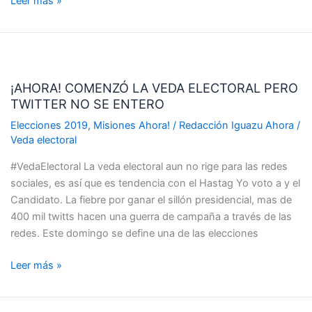
Leer más »
¡AHORA!
COMENZÓ
¡AHORA! COMENZÓ LA VEDA ELECTORAL PERO
LA
TWITTER NO SE ENTERO
VEDA
ELECTORAL
Elecciones 2019
,
Misiones Ahora!
/
Redacción Iguazu Ahora
/
PERO
Veda electoral
TWITTER
#VedaElectoral La veda electoral aun no rige para las redes
NO
sociales, es así que es tendencia con el Hastag Yo voto a y el
SE
Candidato. La fiebre por ganar el sillón presidencial, mas de
ENTERO
400 mil twitts hacen una guerra de campaña a través de las
redes. Este domingo se define una de las elecciones
Leer más »