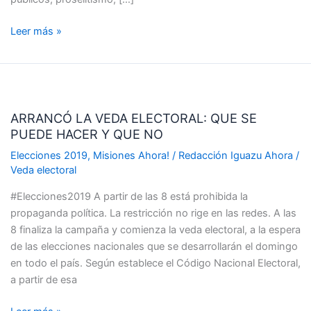
Leer más »
ARRANCÓ
LA
ARRANCÓ LA VEDA ELECTORAL: QUE SE
VEDA
PUEDE HACER Y QUE NO
ELECTORAL:
QUE
Elecciones 2019
,
Misiones Ahora!
/
Redacción Iguazu Ahora
/
SE
Veda electoral
PUEDE
#Elecciones2019 A partir de las 8 está prohibida la
HACER
propaganda política. La restricción no rige en las redes. A las
Y
8 finaliza la campaña y comienza la veda electoral, a la espera
QUE
de las elecciones nacionales que se desarrollarán el domingo
NO
en todo el país. Según establece el Código Nacional Electoral,
a partir de esa