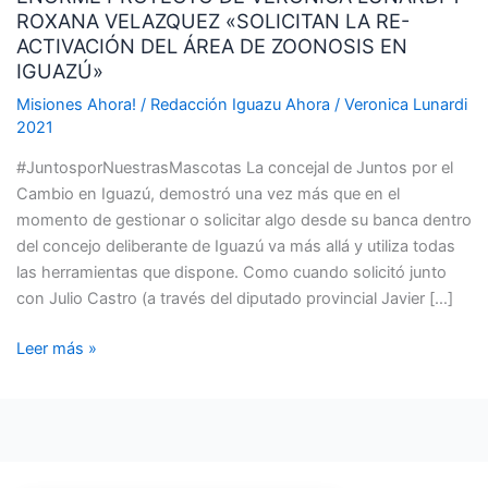
ROXANA VELAZQUEZ «SOLICITAN LA RE-
VERONICA
ACTIVACIÓN DEL ÁREA DE ZOONOSIS EN
LUNARDI
IGUAZÚ»
Y
ROXANA
Misiones Ahora!
/
Redacción Iguazu Ahora
/
Veronica Lunardi
2021
VELAZQUEZ
«SOLICITAN
#JuntosporNuestrasMascotas La concejal de Juntos por el
LA
Cambio en Iguazú, demostró una vez más que en el
RE-
momento de gestionar o solicitar algo desde su banca dentro
ACTIVACIÓN
del concejo deliberante de Iguazú va más allá y utiliza todas
DEL
las herramientas que dispone. Como cuando solicitó junto
ÁREA
con Julio Castro (a través del diputado provincial Javier […]
DE
ZOONOSIS
Leer más »
EN
IGUAZÚ»