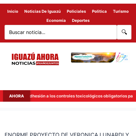
Inicio
Noticias De Iguazú
Policiales
Politica
Turismo
Economia
Deportes
🔍
añana la adhesión a los controles toxicológicos obligatorios para con
AHORA
ENORME
PROYECTO
ENORME PROYECTO DE VERONICA LUNARDI Y
DE