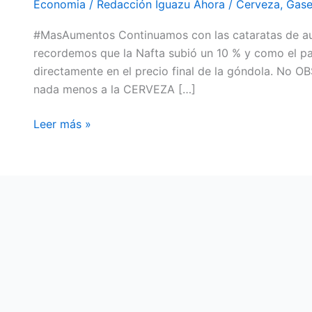
Economia
/
Redacción Iguazu Ahora
/
Cerveza
,
Gase
COMO
#MasAumentos Continuamos con las cataratas de au
PRODUCTO
recordemos que la Nafta subió un 10 % y como el pa
NO
directamente en el precio final de la góndola. No 
SALUDABLE.
nada menos a la CERVEZA […]
Leer más »