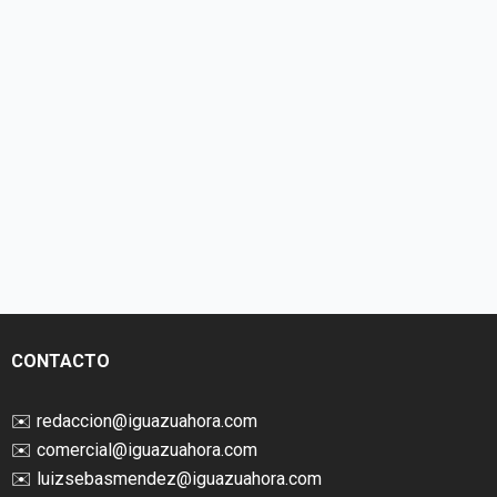
CONTACTO
✉️
redaccion@iguazuahora.com
✉️
comercial@iguazuahora.com
✉️
luizsebasmendez@iguazuahora.com