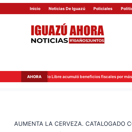
Inicio
Noticias De Iguazú
Policiales
Politi
AHORA
ercado Libre acumuló beneficios fiscales por más de USD 40 millones
AUMENTA
LA
AUMENTA LA CERVEZA. CATALOGADO 
CERVEZA.
CATALOGADO