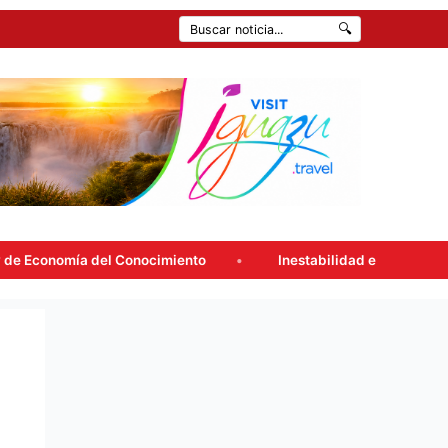
🔍
 Conocimiento
Inestabilidad en la ciudad: Consultá el pronó