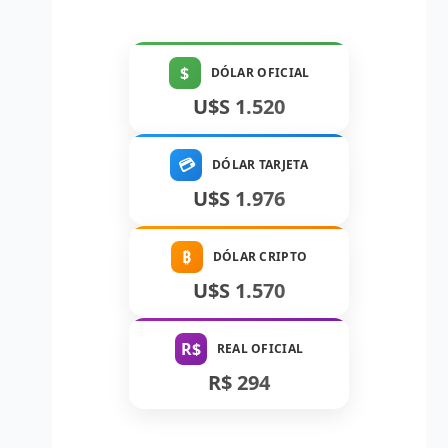
$
DÓLAR OFICIAL
U$S 1.520
💳
DÓLAR TARJETA
U$S 1.976
₿
DÓLAR CRIPTO
U$S 1.570
R$
REAL OFICIAL
R$ 294