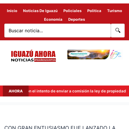
Inicio
Noticias De Iguazú
Policiales
Politica
Turismo
Economia
Deportes
🔍
ut frenaron el intento de enviar a comisión la ley de propiedad privad
AHORA
CON
GRAN
CON GRAN ENTUSIASMO FUE LANZADO LA
ENTUSIASMO