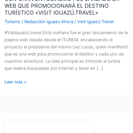
WEB QUE PROMOCIONARÁ EL DESTINO
FUE
TURÍSTICO «VISIT IGUAZÚ.TRAVEL»
LANZADO
LA
Turismo
/
Redacción Iguazu Ahora
/
Visit Iguazù Travel
WEB
#VisitIguazú.travel Esta mañana fue el gran lanzamiento de la
QUE
pagina web ideada desde el ITUREM, encabezando el
PROMOCIONARÁ
proyecto el presidente del mismo Leo Lucas, quien manifestó
EL
que es una web para promocionar el destino y cada uno de
DESTINO
nuestros atractivos. La idea principal es informar al turista
TURÍSTICO
que realiza búsquedas por internet y tener en […]
«VISIT
IGUAZÚ.TRAVEL»
Leer más »