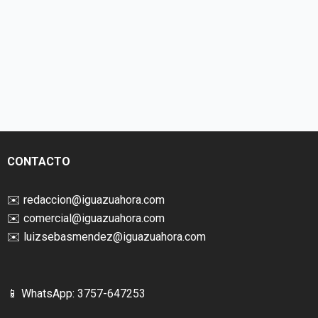
CONTACTO
✉️
redaccion@iguazuahora.com
✉️
comercial@iguazuahora.com
✉️
luizsebasmendez@iguazuahora.com
📱 WhatsApp: 3757-647253