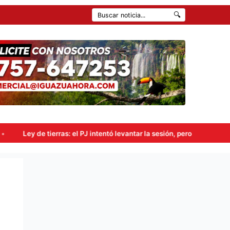
🔍
: el PJ intentó levantar la sesión, pero el oficialismo obtuvo 38 votos