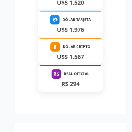
U$S 1.520
💳
DÓLAR TARJETA
U$S 1.976
₿
DÓLAR CRIPTO
U$S 1.567
R$
REAL OFICIAL
R$ 294