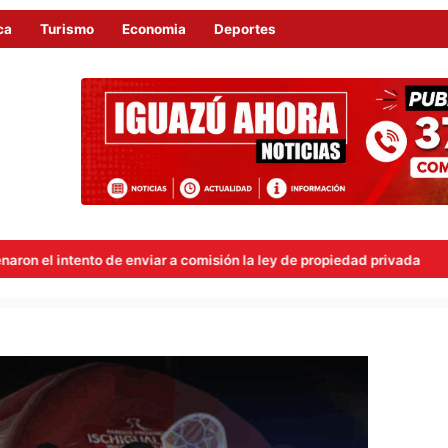
ca
Turismo
Economia
Deportes
nviar a comisión la ley de propiedad privada
Ley de tierras