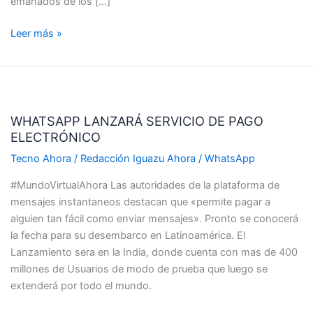
emanados de los […]
Leer más »
WHATSAPP
LANZARÁ
WHATSAPP LANZARÁ SERVICIO DE PAGO
SERVICIO
ELECTRÓNICO
DE
PAGO
Tecno Ahora
/
Redacción Iguazu Ahora
/
WhatsApp
ELECTRÓNICO
#MundoVirtualAhora Las autoridades de la plataforma de
mensajes instantaneos destacan que «permite pagar a
alguien tan fácil como enviar mensajes». Pronto se conocerá
la fecha para su desembarco en Latinoamérica. El
Lanzamiento sera en la India, donde cuenta con mas de 400
millones de Usuarios de modo de prueba que luego se
extenderá por todo el mundo.