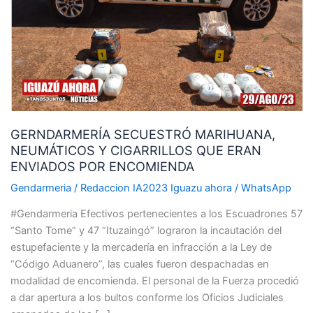
NEUMÁTICOS
Y
CIGARRILLOS
QUE
ERAN
ENVIADOS
POR
GERNDARMERÍA SECUESTRÓ MARIHUANA,
ENCOMIENDA
NEUMÁTICOS Y CIGARRILLOS QUE ERAN
ENVIADOS POR ENCOMIENDA
Gendarmeria
/
Redaccion IA2023 Iguazu ahora
/
WhatsApp
#Gendarmeria Efectivos pertenecientes a los Escuadrones 57
“Santo Tome” y 47 “Ituzaingó” lograron la incautación del
estupefaciente y la mercadería en infracción a la Ley de
“Código Aduanero”, las cuales fueron despachadas en
modalidad de encomienda. El personal de la Fuerza procedió
a dar apertura a los bultos conforme los Oficios Judiciales