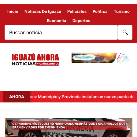
Inicio
Noticias De Iguazú
Policiales
Politica
Turismo
Economia
Deportes
🔍
Fronteras: Municipio y Provincia instalan un nuevo punto de videovigi
AHORA
GERNDARMERÍA
SECUESTRÓ
MARIHUANA,