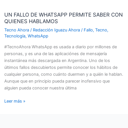
UN
FALLO
UN FALLO DE WHATSAPP PERMITE SABER CON
DE
QUIENES HABLAMOS
WHATSAPP
PERMITE
Tecno Ahora
/
Redacción Iguazu Ahora
/
Fallo
,
Tecno
,
SABER
Tecnología
,
WhatsApp
CON
#TecnoAhora WhatsApp es usada a diario por millones de
QUIENES
personas, y es una de las aplicaciónes de mensajería
HABLAMOS
instantánea más descargada en Argentina. Uno de los
últimos fallos descubiertos permite conocer los hábitos de
cualquier persona, como cuánto duermen y a quién le hablan.
Aunque que en principio pueda parecer inofensivo que
alguien pueda conocer nuestra última
Leer más »