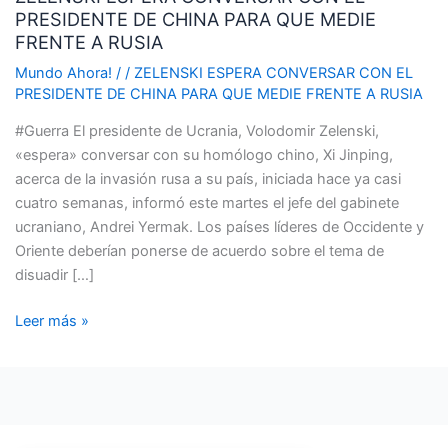
PRESIDENTE DE CHINA PARA QUE MEDIE
CON
FRENTE A RUSIA
EL
PRESIDENTE
Mundo Ahora!
/
/
ZELENSKI ESPERA CONVERSAR CON EL
PRESIDENTE DE CHINA PARA QUE MEDIE FRENTE A RUSIA
DE
CHINA
#Guerra El presidente de Ucrania, Volodomir Zelenski,
PARA
«espera» conversar con su homólogo chino, Xi Jinping,
QUE
acerca de la invasión rusa a su país, iniciada hace ya casi
MEDIE
cuatro semanas, informó este martes el jefe del gabinete
FRENTE
ucraniano, Andrei Yermak. Los países líderes de Occidente y
A
Oriente deberían ponerse de acuerdo sobre el tema de
RUSIA
disuadir […]
Leer más »