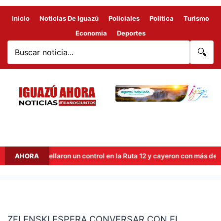
Inicio
Noticias De Iguazú
Policiales
Politica
Turismo
Economia
Deportes
🔍
Atropellaron un control en la Ruta 12 y cayeron con más de 85 k
AHORA
ZELENSKI
ESPERA
ZELENSKI ESPERA CONVERSAR CON EL
CONVERSAR