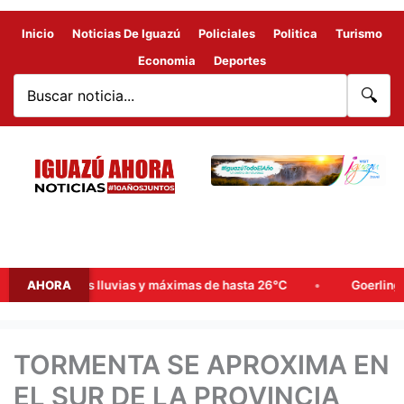
Inicio
Noticias De Iguazú
Policiales
Politica
Turismo
Economia
Deportes
🔍
probables lluvias y máximas de hasta 26°C
AHORA
Goerling, Arce y 
TORMENTA SE APROXIMA EN
EL SUR DE LA PROVINCIA