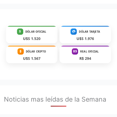
$
💳
DÓLAR OFICIAL
DÓLAR TARJETA
U$S 1.520
U$S 1.976
₿
R$
DÓLAR CRIPTO
REAL OFICIAL
U$S 1.567
R$ 294
Noticias mas leídas de la Semana