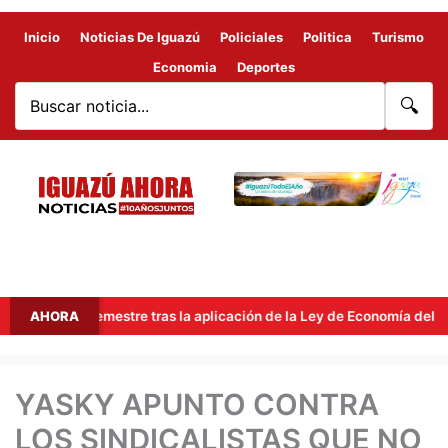
Inicio
Noticias De Iguazú
Policiales
Politica
Turismo
Economia
Deportes
🔍
mer semestre tras la aplicación de la Ley de Economía del Conocimie
AHORA
YASKY APUNTO CONTRA
LOS SINDICALISTAS QUE NO