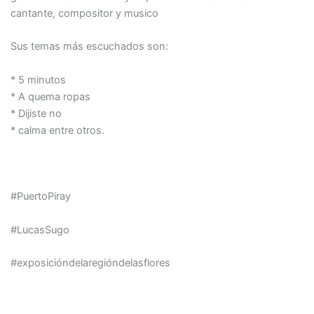
cantante, compositor y musico
Sus temas más escuchados son:
* 5 minutos
* A quema ropas
* Dijiste no
* calma entre otros.
#PuertoPiray
#LucasSugo
#exposicióndelaregióndelasflores