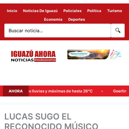
Inicio
Noticias De Iguazú
Policiales
Politica
Turismo
Economia
Deportes
🔍
probables lluvias y máximas de hasta 26°C
AHORA
Goerling, Arce y
LUCAS SUGO EL
RECONOCIDO MÚSICO