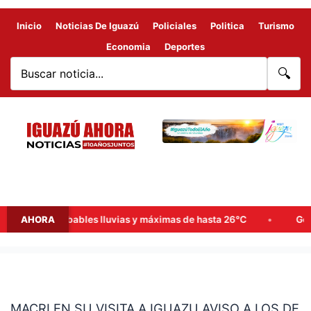
Inicio
Noticias De Iguazú
Policiales
Politica
Turismo
Economia
Deportes
🔍
emana: probables lluvias y máximas de hasta 26°C
AHORA
Goerling,
MACRI
EN
MACRI EN SU VISITA A IGUAZU AVISO A LOS DE
SU