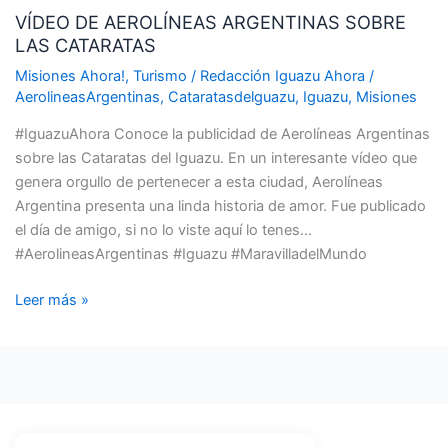
EL
VÍDEO DE AEROLÍNEAS ARGENTINAS SOBRE
AEROLÍNEAS
CIERRE
LAS CATARATAS
ARGENTINAS
DE
SOBRE
Misiones Ahora!
,
Turismo
/
Redacción Iguazu Ahora
/
LA
LAS
AerolineasArgentinas
,
Cataratasdelguazu
,
Iguazu
,
Misiones
OFICINA
CATARATAS
EN
#IguazuAhora Conoce la publicidad de Aerolíneas Argentinas
RESISTENCIA.
sobre las Cataratas del Iguazu. En un interesante vídeo que
genera orgullo de pertenecer a esta ciudad, Aerolíneas
Argentina presenta una linda historia de amor. Fue publicado
el día de amigo, si no lo viste aquí lo tenes…
#AerolineasArgentinas #Iguazu #MaravilladelMundo
Leer más »