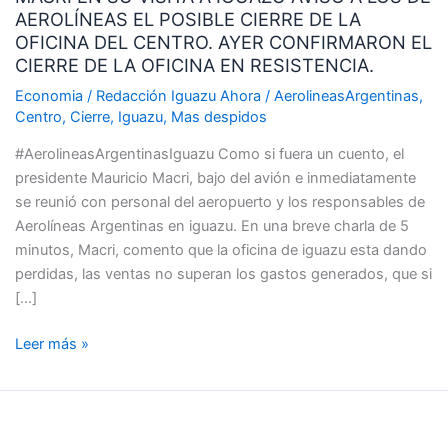
AEROLÍNEAS EL POSIBLE CIERRE DE LA
VISITA
OFICINA DEL CENTRO. AYER CONFIRMARON EL
A
CIERRE DE LA OFICINA EN RESISTENCIA.
IGUAZU
AVISO
Economia
/
Redacción Iguazu Ahora
/
AerolineasArgentinas
,
Centro
,
Cierre
,
Iguazu
,
Mas despidos
A
LOS
#AerolineasArgentinasIguazu Como si fuera un cuento, el
DE
presidente Mauricio Macri, bajo del avión e inmediatamente
AEROLÍNEAS
se reunió con personal del aeropuerto y los responsables de
EL
Aerolíneas Argentinas en iguazu. En una breve charla de 5
POSIBLE
minutos, Macri, comento que la oficina de iguazu esta dando
CIERRE
perdidas, las ventas no superan los gastos generados, que si
DE
[…]
LA
OFICINA
Leer más »
DEL
CENTRO.
AYER
VÍDEO
CONFIRMARON
DE