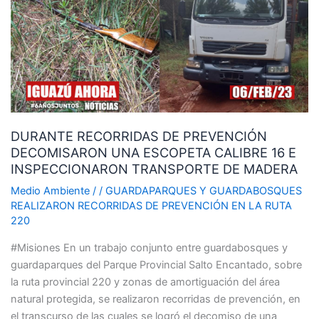
PREVENCIÓN
DECOMISARON
UNA
ESCOPETA
CALIBRE
16
E
DURANTE RECORRIDAS DE PREVENCIÓN
INSPECCIONARON
DECOMISARON UNA ESCOPETA CALIBRE 16 E
TRANSPORTE
INSPECCIONARON TRANSPORTE DE MADERA
DE
MADERA
Medio Ambiente
/
/
GUARDAPARQUES Y GUARDABOSQUES
REALIZARON RECORRIDAS DE PREVENCIÓN EN LA RUTA
220
#Misiones En un trabajo conjunto entre guardabosques y
guardaparques del Parque Provincial Salto Encantado, sobre
la ruta provincial 220 y zonas de amortiguación del área
natural protegida, se realizaron recorridas de prevención, en
el transcurso de las cuales se logró el decomiso de una