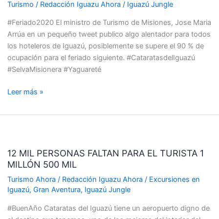
RESERVAS
Turismo
/
Redacción Iguazu Ahora
/
Iguazú Jungle
HOTELERAS
#Feriado2020 El ministro de Turismo de Misiones, Jose Maria
SUPEREN
Arrúa en un pequeño tweet publico algo alentador para todos
EL
los hoteleros de Iguazú, posiblemente se supere el 90 % de
90
ocupación para el feriado siguiente. #CataratasdelIguazú
%
#SelvaMisionera #Yaguareté
DE
OCUPACIÓN
Leer más »
EN
IGUAZÚ
12
MIL
12 MIL PERSONAS FALTAN PARA EL TURISTA 1
PERSONAS
MILLÓN 500 MIL
FALTAN
PARA
Turismo Ahora
/
Redacción Iguazu Ahora
/
Excursiones en
EL
Iguazú
,
Gran Aventura
,
Iguazú Jungle
TURISTA
#BuenAño Cataratas del Iguazú tiene un aeropuerto digno de
1