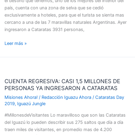
el destino que tenemos, uno de los mejores del interior del
MILLÓN
país, cuenta con una zona de selva que se cedió
500
exclusivamente a hoteles, para que el turista se sienta mas
MIL
cercano a una de las 7 maravillas naturales Argentinas. Ayer
ingresaron a Cataratas 3931 personas,
Leer más »
CUENTA
REGRESIVA:
CUENTA REGRESIVA: CASI 1,5 MILLONES DE
CASI
PERSONAS YA INGRESARON A CATARATAS
1,5
MILLONES
Misiones Ahora!
/
Redacción Iguazu Ahora
/
Cataratas Day
DE
2019
,
Iguazú Jungle
PERSONAS
#MillonesdeVisitantes Lo maravilloso que son las Cataratas
YA
del Iguazú lo pueden describir sus 275 saltos que día a día
INGRESARON
traen miles de visitantes, en promedio mas de 4.200
A