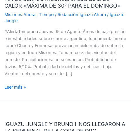
CALOR «MÁXIMA DE 30° PARA EL DOMINGO»
REGRESAN
LOS
Misiones Ahora!
,
Tiempo
/
Redacción Iguazu Ahora
/
Iguazú
DÍAS
Jungle
DE
#AlertaTemprana Jueves 05 de Agosto Áreas de baja presión
CALOR
e inestabilidades sobre el norte argentino, fundamentalmente
«MÁXIMA
sobre Chaco y Formosa, provocarían cielo nublado sobre la
DE
región y en todo Misiones. Toman fuerza los vientos del
30°
noreste. Precipitaciones: no se esperan. Probabilidad de
PARA
lluvias: 5/10%. Probabilidad de nieblas y neblinas: baja.
EL
Vientos: del noreste y sureste, […]
DOMINGO»
Leer más »
IGUAZU
JUNGLE
IGUAZU JUNGLE Y BRUNO HNOS LLEGARON A
Y
LA SEMI FINAL DE LA COPA DE ORO