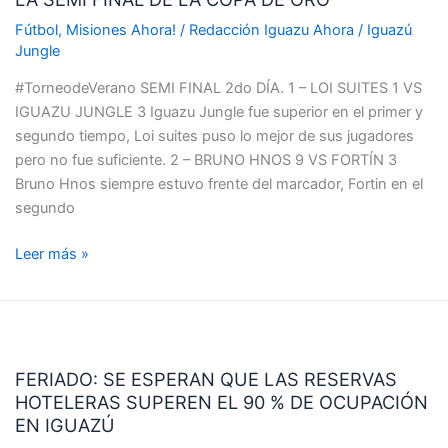
BRUNO
HNOS
Fútbol
,
Misiones Ahora!
/
Redacción Iguazu Ahora
/
Iguazú
LLEGARON
Jungle
A
#TorneodeVerano SEMI FINAL 2do DÍA. 1 – LOI SUITES 1 VS
LA
IGUAZU JUNGLE 3 Iguazu Jungle fue superior en el primer y
SEMI
segundo tiempo, Loi suites puso lo mejor de sus jugadores
FINAL
pero no fue suficiente. 2 – BRUNO HNOS 9 VS FORTÍN 3
DE
Bruno Hnos siempre estuvo frente del marcador, Fortin en el
LA
segundo
COPA
DE
Leer más »
ORO
FERIADO:
SE
FERIADO: SE ESPERAN QUE LAS RESERVAS
ESPERAN
HOTELERAS SUPEREN EL 90 % DE OCUPACIÓN
QUE
EN IGUAZÚ
LAS