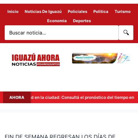
Inicio
Noticias De Iguazú
Policiales
Politica
Turismo
Economia
Deportes
🔍
tabilidad en la ciudad: Consultá el pronóstico del tiempo en Iguazú pa
AHORA
FIN
DE
FIN DE SEMANA REGRESAN LOS DÍAS DE
SEMANA