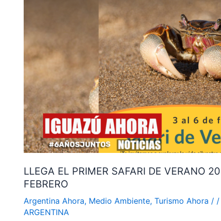
DE
VERANO
2023,
QUE
SE
REALIZARÁ
ENTRE
EL
3
Y
6
DE
FEBRERO
LLEGA EL PRIMER SAFARI DE VERANO 20
FEBRERO
Argentina Ahora
,
Medio Ambiente
,
Turismo Ahora
/
ARGENTINA