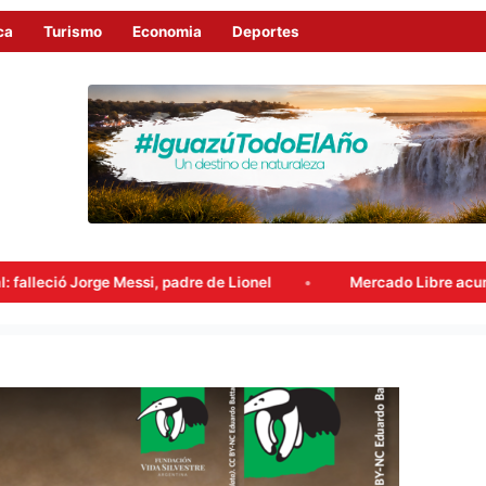
ca
Turismo
Economia
Deportes
re de Lionel
Mercado Libre acumuló beneficios fiscales por