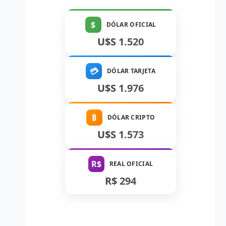
$
DÓLAR OFICIAL
U$S 1.520
💳
DÓLAR TARJETA
U$S 1.976
₿
DÓLAR CRIPTO
U$S 1.573
R$
REAL OFICIAL
R$ 294