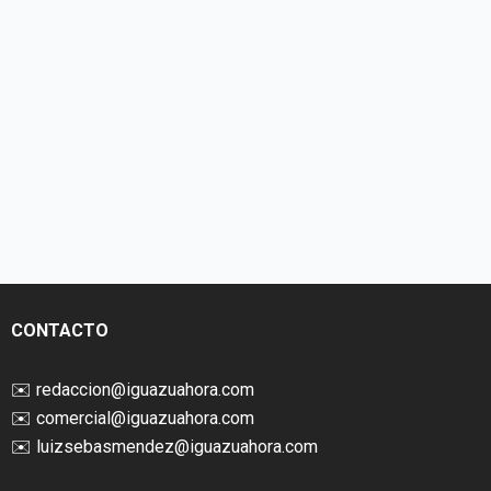
CONTACTO
✉️
redaccion@iguazuahora.com
✉️
comercial@iguazuahora.com
✉️
luizsebasmendez@iguazuahora.com