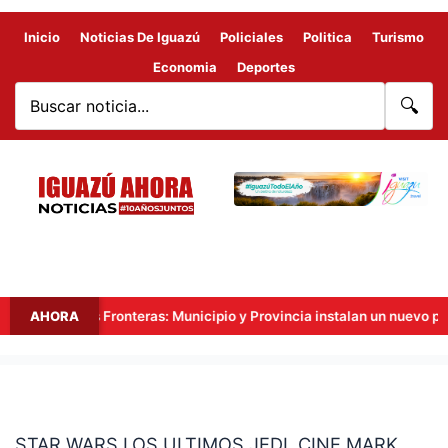
Inicio
Noticias De Iguazú
Policiales
Politica
Turismo
Economia
Deportes
🔍
Hito Tres Fronteras: Municipio y Provincia instalan un nuevo punto 
AHORA
STAR
WARS
STAR WARS LOS ULTIMOS JEDI. CINE MARK
LOS