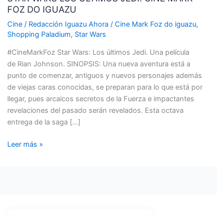
FOZ DO IGUAZU
ULTIMOS
JEDI.
Cine
/
Redacción Iguazu Ahora
/
Cine Mark Foz do iguazu
,
CINE
Shopping Paladium
,
Star Wars
MARK
#CineMarkFoz Star Wars: Los últimos Jedi. Una película
FOZ
de Rian Johnson. SINOPSIS: Una nueva aventura está a
DO
punto de comenzar, antiguos y nuevos personajes además
IGUAZU
de viejas caras conocidas, se preparan para lo que está por
llegar, pues arcaicos secretos de la Fuerza e impactantes
revelaciones del pasado serán revelados. Esta octava
entrega de la saga […]
Leer más »