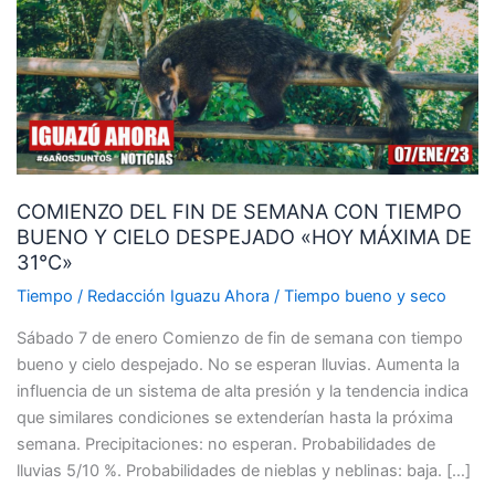
DE
SEMANA
CON
TIEMPO
BUENO
Y
CIELO
COMIENZO DEL FIN DE SEMANA CON TIEMPO
DESPEJADO
BUENO Y CIELO DESPEJADO «HOY MÁXIMA DE
«HOY
31°C»
MÁXIMA
DE
Tiempo
/
Redacción Iguazu Ahora
/
Tiempo bueno y seco
31°C»
Sábado 7 de enero Comienzo de fin de semana con tiempo
bueno y cielo despejado. No se esperan lluvias. Aumenta la
influencia de un sistema de alta presión y la tendencia indica
que similares condiciones se extenderían hasta la próxima
semana. Precipitaciones: no esperan. Probabilidades de
lluvias 5/10 %. Probabilidades de nieblas y neblinas: baja. […]