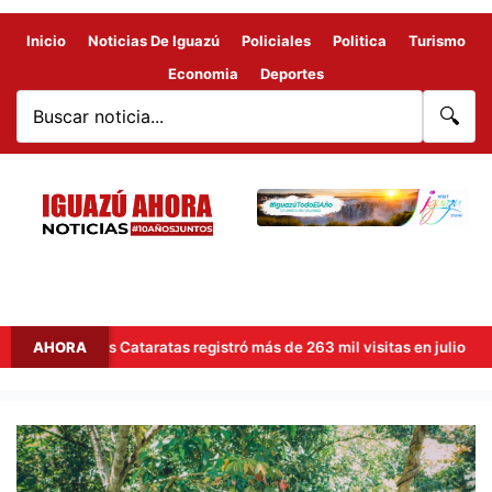
Inicio
Noticias De Iguazú
Policiales
Politica
Turismo
Economia
Deportes
🔍
leño de las Cataratas registró más de 263 mil visitas en julio
AHORA
COMIENZO
DEL
FIN