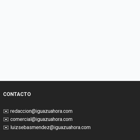
CONTACTO
✉️
redaccion@iguazuahora.com
✉️
comercial@iguazuahora.com
✉️
luizsebasmendez@iguazuahora.com