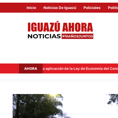
Inicio
Noticias De Iguazú
Policiales
Politi
AHORA
aplicación de la Ley de Economía del Conocimiento
Inestab
UNA
MASA
DE
AÍRE