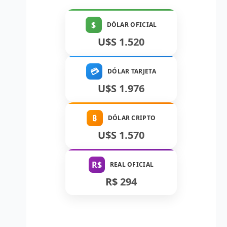
$
DÓLAR OFICIAL
U$S 1.520
💳
DÓLAR TARJETA
U$S 1.976
₿
DÓLAR CRIPTO
U$S 1.570
R$
REAL OFICIAL
R$ 294