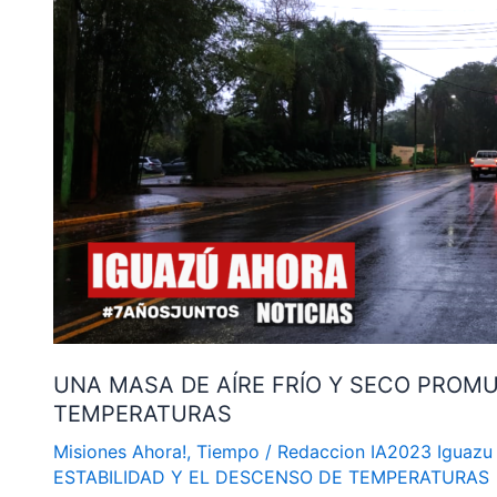
FRÍO
Y
SECO
PROMUEVE
LA
ESTABILIDAD
Y
EL
DESCENSO
DE
TEMPERATURAS
UNA MASA DE AÍRE FRÍO Y SECO PROMU
TEMPERATURAS
Misiones Ahora!
,
Tiempo
/
Redaccion IA2023 Iguazu
ESTABILIDAD Y EL DESCENSO DE TEMPERATURAS