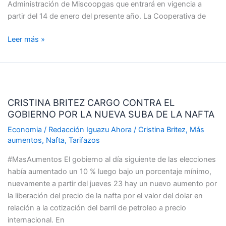
Administración de Miscoopgas que entrará en vigencia a
partir del 14 de enero del presente año. La Cooperativa de
Leer más »
CRISTINA
BRITEZ
CRISTINA BRITEZ CARGO CONTRA EL
CARGO
GOBIERNO POR LA NUEVA SUBA DE LA NAFTA
CONTRA
EL
Economia
/
Redacción Iguazu Ahora
/
Cristina Britez
,
Más
GOBIERNO
aumentos
,
Nafta
,
Tarifazos
POR
#MasAumentos El gobierno al día siguiente de las elecciones
LA
había aumentado un 10 % luego bajo un porcentaje mínimo,
NUEVA
nuevamente a partir del jueves 23 hay un nuevo aumento por
SUBA
la liberación del precio de la nafta por el valor del dolar en
DE
relación a la cotización del barril de petroleo a precio
LA
internacional. En
NAFTA