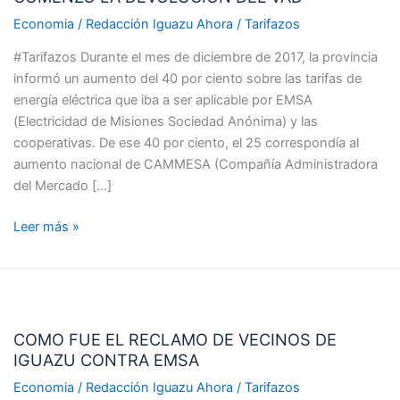
DEL
Economia
/
Redacción Iguazu Ahora
/
Tarifazos
VAD
#Tarifazos Durante el mes de diciembre de 2017, la provincia
informó un aumento del 40 por ciento sobre las tarifas de
energía eléctrica que iba a ser aplicable por EMSA
(Electricidad de Misiones Sociedad Anónima) y las
cooperativas. De ese 40 por ciento, el 25 correspondía al
aumento nacional de CAMMESA (Compañía Administradora
del Mercado […]
Leer más »
COMO
FUE
COMO FUE EL RECLAMO DE VECINOS DE
EL
IGUAZU CONTRA EMSA
RECLAMO
DE
Economia
/
Redacción Iguazu Ahora
/
Tarifazos