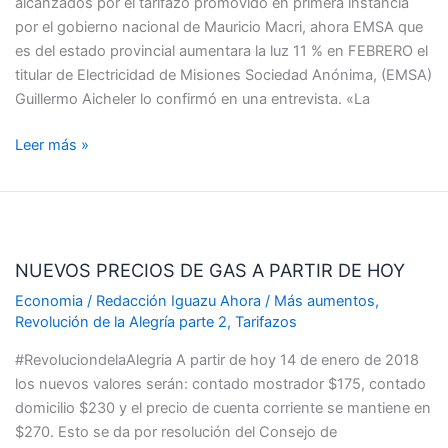
alcanzados por el tarifazo promovido en primera instancia
por el gobierno nacional de Mauricio Macri, ahora EMSA que
es del estado provincial aumentara la luz 11 % en FEBRERO el
titular de Electricidad de Misiones Sociedad Anónima, (EMSA)
Guillermo Aicheler lo confirmó en una entrevista. «La
Leer más »
NUEVOS
PRECIOS
NUEVOS PRECIOS DE GAS A PARTIR DE HOY
DE
GAS
Economia
/
Redacción Iguazu Ahora
/
Más aumentos
,
A
Revolución de la Alegría parte 2
,
Tarifazos
PARTIR
#RevoluciondelaAlegria A partir de hoy 14 de enero de 2018
DE
los nuevos valores serán: contado mostrador $175, contado
HOY
domicilio $230 y el precio de cuenta corriente se mantiene en
$270. Esto se da por resolución del Consejo de