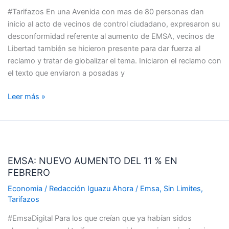
VECINOS
#Tarifazos En una Avenida con mas de 80 personas dan
DE
inicio al acto de vecinos de control ciudadano, expresaron su
IGUAZU
desconformidad referente al aumento de EMSA, vecinos de
CONTRA
Libertad también se hicieron presente para dar fuerza al
EMSA
reclamo y tratar de globalizar el tema. Iniciaron el reclamo con
el texto que enviaron a posadas y
Leer más »
EMSA:
NUEVO
EMSA: NUEVO AUMENTO DEL 11 % EN
AUMENTO
FEBRERO
DEL
11
Economia
/
Redacción Iguazu Ahora
/
Emsa
,
Sin Limites
,
%
Tarifazos
EN
#EmsaDigital Para los que creían que ya habían sidos
FEBRERO